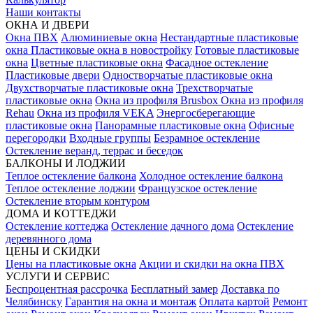
Наши контакты
ОКНА И ДВЕРИ
Окна ПВХ
Алюминиевые окна
Нестандартные пластиковые
окна
Пластиковые окна в новостройку
Готовые пластиковые
окна
Цветные пластиковые окна
Фасадное остекление
Пластиковые двери
Одностворчатые пластиковые окна
Двухстворчатые пластиковые окна
Трехстворчатые
пластиковые окна
Окна из профиля Brusbox
Окна из профиля
Rehau
Окна из профиля VEKA
Энергосберегающие
пластиковые окна
Панорамные пластиковые окна
Офисные
перегородки
Входные группы
Безрамное остекление
Остекление веранд, террас и беседок
БАЛКОНЫ И ЛОДЖИИ
Теплое остекление балкона
Холодное остекление балкона
Теплое остекление лоджии
Французское остекление
Остекление вторым контуром
ДОМА И КОТТЕДЖИ
Остекление коттеджа
Остекление дачного дома
Остекление
деревянного дома
ЦЕНЫ И СКИДКИ
Цены на пластиковые окна
Акции и скидки на окна ПВХ
УСЛУГИ И СЕРВИС
Беспроцентная рассрочка
Бесплатный замер
Доставка по
Челябинску
Гарантия на окна и монтаж
Оплата картой
Ремонт