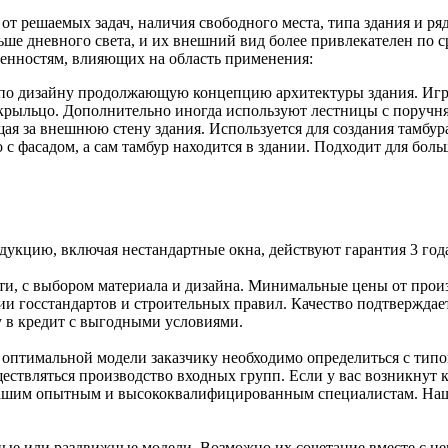
т решаемых задач, наличия свободного места, типа здания и ря
льше дневного света, и их внешний вид более привлекателен по
бенностям, влияющих на область применения:
 по дизайну продолжающую концепцию архитектуры здания. Играе
рыльцо. Дополнительно иногда используют лестницы с поручнями
щая за внешнюю стену здания. Используется для создания тамбур
 с фасадом, а сам тамбур находится в здании. Подходит для бо
дукцию, включая нестандартные окна, действуют гарантия 3 года
ти, с выбором материала и дизайна. Минимальные цены от прои
и госстандартов и строительных правил. Качество подтвержда
у в кредит с выгодными условиями.
 оптимальной модели заказчику необходимо определиться с типо
ществляться производство входных групп. Если у вас возникнут 
к нашим опытным и высококвалифицированным специалистам. Наши
ые или раздвижные модели. Возможно их сочетание вместе с неп