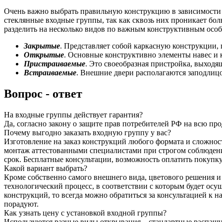
Очень важно выбрать правильную конструкцию в зависимости о
стеклянные входные группы, так как сквозь них проникает бо
разделить на несколько видов по важным конструктивным осо
Закрытые
. Представляет собой каркасную конструкции,
Открытые
. Основные конструктивно элементы навес и к
Пристраиваемые
. Это своеобразная пристройка, выходя
Встраиваемые
. Внешние двери располагаются заподлицо
Вопрос - ответ
На входные группы действует гарантия?
Да, согласно закону о защите прав потребителей РФ на всю про
Почему выгодно заказать входную группу у вас?
Изготовление на заказ конструкций любого формата и сложнос
монтаж аттестованными специалистами при строгом соблюдени
срок. Бесплатные консультации, возможность оплатить покупк
Какой вариант выбрать?
Кроме собственно самого внешнего вида, цветового решения и
технологический процесс, в соответствии с которым будет осу
конструкций, то всегда можно обратиться за консультацией 
порадуют.
Как узнать цену с установкой входной группы?
Используются разные виды открывания – стандартные распашн