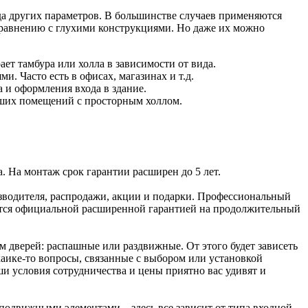
да других параметров. В большинстве случаев применяются
 сравнению с глухими конструкциями. Но даже их можно
т тамбура или холла в зависимости от вида.
. Часто есть в офисах, магазинах и т.д.
а и оформления входа в здание.
льших помещений с просторным холлом.
. На монтаж срок гарантии расширен до 5 лет.
зводителя, распродажи, акции и подарки. Профессиональный
ется официальной расширенной гарантией на продолжительный
м дверей: распашные или раздвижные. От этого будет зависеть
каике-то вопросы, связанные с выбором или установкой
 условия сотрудничества и цены приятно вас удивят и
одвижными элементами – здесь все зависит от типа входной