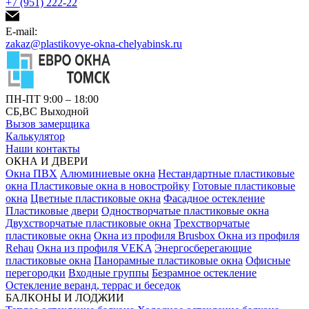
+7 (951) 222-22
E-mail:
zakaz@plastikovye-okna-chelyabinsk.ru
ПН-ПТ 9:00 – 18:00
СБ,ВС Выходной
Вызов замерщика
Калькулятор
Наши контакты
ОКНА И ДВЕРИ
Окна ПВХ
Алюминиевые окна
Нестандартные пластиковые
окна
Пластиковые окна в новостройку
Готовые пластиковые
окна
Цветные пластиковые окна
Фасадное остекление
Пластиковые двери
Одностворчатые пластиковые окна
Двухстворчатые пластиковые окна
Трехстворчатые
пластиковые окна
Окна из профиля Brusbox
Окна из профиля
Rehau
Окна из профиля VEKA
Энергосберегающие
пластиковые окна
Панорамные пластиковые окна
Офисные
перегородки
Входные группы
Безрамное остекление
Остекление веранд, террас и беседок
БАЛКОНЫ И ЛОДЖИИ