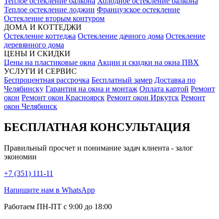
Теплое остекление балкона
Холодное остекление балкона
Теплое остекление лоджии
Французское остекление
Остекление вторым контуром
ДОМА И КОТТЕДЖИ
Остекление коттеджа
Остекление дачного дома
Остекление
деревянного дома
ЦЕНЫ И СКИДКИ
Цены на пластиковые окна
Акции и скидки на окна ПВХ
УСЛУГИ И СЕРВИС
Беспроцентная рассрочка
Бесплатный замер
Доставка по
Челябинску
Гарантия на окна и монтаж
Оплата картой
Ремонт
окон
Ремонт окон Красноярск
Ремонт окон Иркутск
Ремонт
окон Челябинск
БЕСПЛАТНАЯ КОНСУЛЬТАЦИЯ
Правильный просчет и понимание задач клиента - залог
экономии
+7 (351) 111-11
Напишите нам в WhatsApp
Работаем ПН-ПТ с 9:00 до 18:00