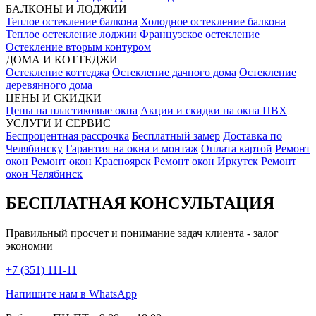
БАЛКОНЫ И ЛОДЖИИ
Теплое остекление балкона
Холодное остекление балкона
Теплое остекление лоджии
Французское остекление
Остекление вторым контуром
ДОМА И КОТТЕДЖИ
Остекление коттеджа
Остекление дачного дома
Остекление
деревянного дома
ЦЕНЫ И СКИДКИ
Цены на пластиковые окна
Акции и скидки на окна ПВХ
УСЛУГИ И СЕРВИС
Беспроцентная рассрочка
Бесплатный замер
Доставка по
Челябинску
Гарантия на окна и монтаж
Оплата картой
Ремонт
окон
Ремонт окон Красноярск
Ремонт окон Иркутск
Ремонт
окон Челябинск
БЕСПЛАТНАЯ КОНСУЛЬТАЦИЯ
Правильный просчет и понимание задач клиента - залог
экономии
+7 (351) 111-11
Напишите нам в WhatsApp