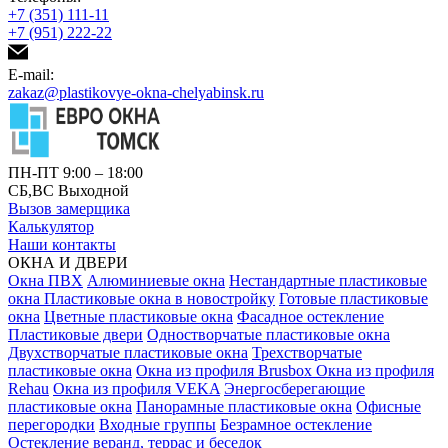
+7 (351) 111-11
+7 (951) 222-22
E-mail:
zakaz@plastikovye-okna-chelyabinsk.ru
ПН-ПТ 9:00 – 18:00
СБ,ВС Выходной
Вызов замерщика
Калькулятор
Наши контакты
ОКНА И ДВЕРИ
Окна ПВХ
Алюминиевые окна
Нестандартные пластиковые
окна
Пластиковые окна в новостройку
Готовые пластиковые
окна
Цветные пластиковые окна
Фасадное остекление
Пластиковые двери
Одностворчатые пластиковые окна
Двухстворчатые пластиковые окна
Трехстворчатые
пластиковые окна
Окна из профиля Brusbox
Окна из профиля
Rehau
Окна из профиля VEKA
Энергосберегающие
пластиковые окна
Панорамные пластиковые окна
Офисные
перегородки
Входные группы
Безрамное остекление
Остекление веранд, террас и беседок