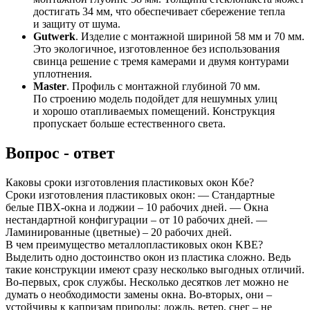
достигать 34 мм, что обеспечивает сбережение тепла
и защиту от шума.
Gutwerk
. Изделие с монтажной шириной 58 мм и 70 мм.
Это экологичное, изготовленное без использования
свинца решение с тремя камерами и двумя контурами
уплотнения.
Master
. Профиль с монтажной глубиной 70 мм.
По строению модель подойдет для нешумных улиц
и хорошо отапливаемых помещений. Конструкция
пропускает больше естественного света.
Вопрос - ответ
Каковы сроки изготовления пластиковых окон Кбе?
Сроки изготовления пластиковых окон: — Стандартные
белые ПВХ-окна и лоджии – 10 рабочих дней. — Окна
нестандартной конфигурации – от 10 рабочих дней. —
Ламинированные (цветные) – 20 рабочих дней.
В чем преимущество металлопластиковых окон KBE?
Выделить одно достоинство окон из пластика сложно. Ведь
такие конструкции имеют сразу несколько выгодных отличий.
Во-первых, срок службы. Несколько десятков лет можно не
думать о необходимости замены окна. Во-вторых, они –
устойчивы к капризам природы: дождь, ветер, снег – не