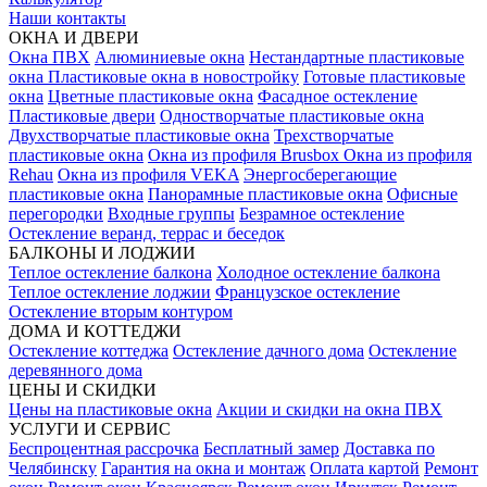
Наши контакты
ОКНА И ДВЕРИ
Окна ПВХ
Алюминиевые окна
Нестандартные пластиковые
окна
Пластиковые окна в новостройку
Готовые пластиковые
окна
Цветные пластиковые окна
Фасадное остекление
Пластиковые двери
Одностворчатые пластиковые окна
Двухстворчатые пластиковые окна
Трехстворчатые
пластиковые окна
Окна из профиля Brusbox
Окна из профиля
Rehau
Окна из профиля VEKA
Энергосберегающие
пластиковые окна
Панорамные пластиковые окна
Офисные
перегородки
Входные группы
Безрамное остекление
Остекление веранд, террас и беседок
БАЛКОНЫ И ЛОДЖИИ
Теплое остекление балкона
Холодное остекление балкона
Теплое остекление лоджии
Французское остекление
Остекление вторым контуром
ДОМА И КОТТЕДЖИ
Остекление коттеджа
Остекление дачного дома
Остекление
деревянного дома
ЦЕНЫ И СКИДКИ
Цены на пластиковые окна
Акции и скидки на окна ПВХ
УСЛУГИ И СЕРВИС
Беспроцентная рассрочка
Бесплатный замер
Доставка по
Челябинску
Гарантия на окна и монтаж
Оплата картой
Ремонт