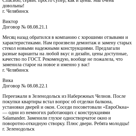
Спасибо, сервис просто супер, как и цены. Мы очень
довольны!
г. Челябинск
Виктор
Договор № 08.08.21.1
Месяц назад обратился в компанию с хорошими отзывами и
характеристиками. Нам произвели демонтаж и замену старых
стекол новыми надежными конструкциями. Предлагали
разные варианты на любой вкус и дизайн, цены доступные,
качество по ГОСТ. Рекомендую, вообще не пожалела, что
заменила старое на новое и именно у вас!
г. Челябинск
Вика
Договор № 08.08.22.1
Переезжали в Зеленодольск из Набережных Челнов. После
покупки квартиры встал вопрос об отделки балкона,
установки дверей и окон. Соседи посоветовали «ЕвроОкна»
— одни из немногих работающих с конструкциями
Salamander. Заменили глухое одностворчатое окно и
поворотно-откидную створку. Плюс двери. Ребята молодцы!
г. Зеленодольск