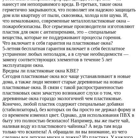
нанесут им непоправимого вреда. В-третьих, такие окна
герметично закрываются, что позволяет им надежно защищать
дом или квартиру от пыли, сквозняка, холода или шума. И,
что немаловажно, современные металлопластиковые окна –
пожаробезопасны. Все серьезные производители изготовляют
пластик для окон с антипиренами, это – специальные
вещества, которые не поддерживают процессы горения.
Что включает в себя гарантия на пластиковые окна?
5-летняя бесплатная гарантия включает в себя бесплатное
устранение любых неполадок, а в случае необходимости —
замену соответствующих элементов в течение 5 лет
эксплуатации окна.
Вредны ли пластиковые окна KBE?
Сегодня пластиковые окна все чаще устанавливают в новые
дома, а также люди меняют старые деревянные на новые
пластиковые окна. В связи с такой распространенностью
пластиковых окон зачастую возникают слухи о том, что
деревянные окна гораздо экологичней чем пластиковые.
Конечно, любой пластик содержит специальные добавки
(стабилизаторы), без которых он бы просто не держал форму и
со временем изменил цвет. Однако, для использования ПВХ в
быту это полностью безопасно! Например, вы же пьете чай,
наливая воду из пластикового чайника? А ведь там вода
только что вскипела! А обращали ли вы внимание, из чего
сделаны все детские миски и ложки? Из пластика. У каждого