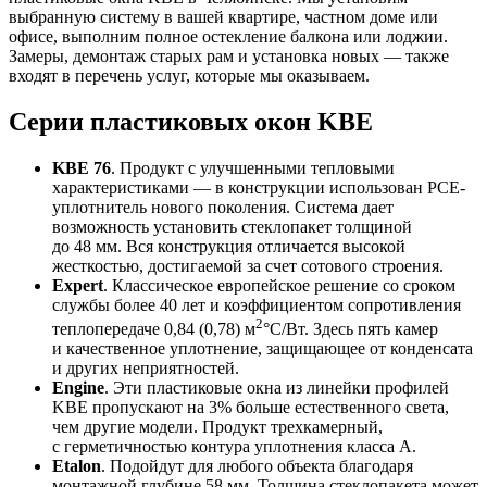
выбранную систему в вашей квартире, частном доме или
офисе, выполним полное остекление балкона или лоджии.
Замеры, демонтаж старых рам и установка новых — также
входят в перечень услуг, которые мы оказываем.
Серии пластиковых окон KBE
KBE 76
. Продукт с улучшенными тепловыми
характеристиками — в конструкции использован РСЕ-
уплотнитель нового поколения. Система дает
возможность установить стеклопакет толщиной
до 48 мм. Вся конструкция отличается высокой
жесткостью, достигаемой за счет сотового строения.
Expert
. Классическое европейское решение со сроком
службы более 40 лет и коэффициентом сопротивления
2
теплопередаче 0,84 (0,78) м
°С/Вт. Здесь пять камер
и качественное уплотнение, защищающее от конденсата
и других неприятностей.
Engine
. Эти пластиковые окна из линейки профилей
KBE пропускают на 3% больше естественного света,
чем другие модели. Продукт трехкамерный,
с герметичностью контура уплотнения класса А.
Etalon
. Подойдут для любого объекта благодаря
монтажной глубине 58 мм. Толщина стеклопакета может